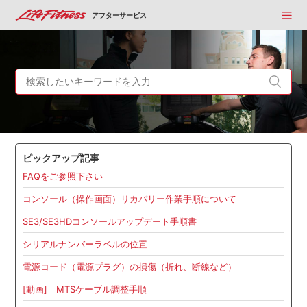
アフターサービス
ピックアップ記事
FAQをご参照下さい
コンソール（操作画面）リカバリー作業手順について
SE3/SE3HDコンソールアップデート手順書
シリアルナンバーラベルの位置
電源コード（電源プラグ）の損傷（折れ、断線など）
[動画] MTSケーブル調整手順